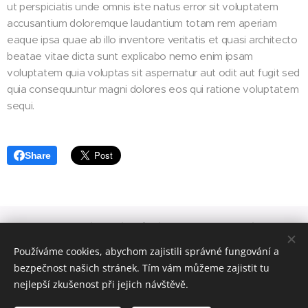
ut perspiciatis unde omnis iste natus error sit voluptatem
accusantium doloremque laudantium totam rem aperiam
eaque ipsa quae ab illo inventore veritatis et quasi architecto
beatae vitae dicta sunt explicabo nemo enim ipsam
voluptatem quia voluptas sit aspernatur aut odit aut fugit sed
quia consequuntur magni dolores eos qui ratione voluptatem
sequi.
Share
Obchodní podmínky
|
Zásady ochrany osobních
|
Kontakt
údajů
Používáme cookies, abychom zajistili správné fungování a
bezpečnost našich stránek. Tím vám můžeme zajistit tu
nejlepší zkušenost při jejich návštěvě.
© 2023 Štěpánka Jovanović, Všechna práva vyhrazena |
webdesign
Mergala