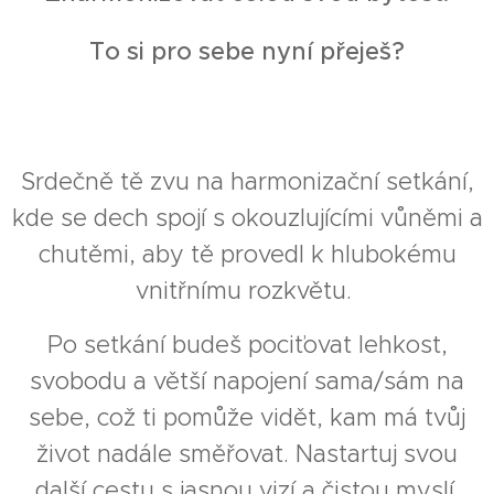
To si pro sebe nyní přeješ?
Srdečně tě zvu na harmonizační setkání,
kde se dech spojí s okouzlujícími vůněmi a
chutěmi, aby tě provedl k hlubokému
vnitřnímu rozkvětu.
Po setkání budeš pociťovat lehkost,
svobodu a větší napojení sama/sám na
sebe, což ti pomůže vidět, kam má tvůj
život nadále směřovat. Nastartuj svou
další cestu s jasnou vizí a čistou myslí.