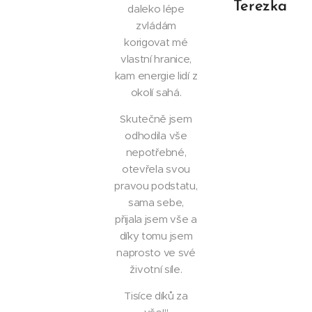
Terezka
daleko lépe
zvládám
korigovat mé
vlastní hranice,
kam energie lidí z
okolí sahá.
Skutečně jsem
odhodila vše
nepotřebné,
otevřela svou
pravou podstatu,
sama sebe,
přijala jsem vše a
díky tomu jsem
naprosto ve své
životní síle.
Tisíce díků za