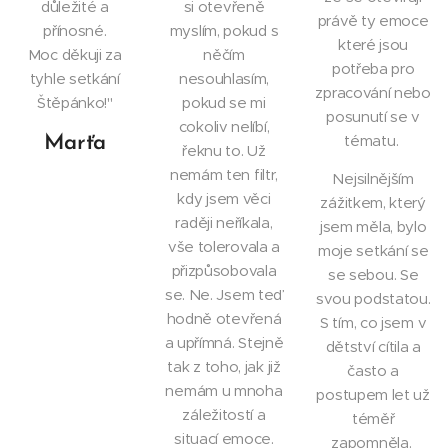
důležité a
si otevřeně
právě ty emoce
přínosné.
myslím, pokud s
které jsou
Moc děkuji za
něčím
potřeba pro
tyhle setkání
nesouhlasím,
zpracování nebo
Štěpánko!"
pokud se mi
posunutí se v
cokoliv nelíbí,
tématu.
Marťa
řeknu to. Už
nemám ten filtr,
Nejsilnějším
kdy jsem věci
zážitkem, který
raději neříkala,
jsem měla, bylo
vše tolerovala a
moje setkání se
přizpůsobovala
se sebou. Se
se. Ne. Jsem teď
svou podstatou.
hodně otevřená
S tím, co jsem v
a upřímná. Stejně
dětství cítila a
tak z toho, jak již
často a
nemám u mnoha
postupem let už
záležitostí a
téměř
situací emoce.
zapomněla.