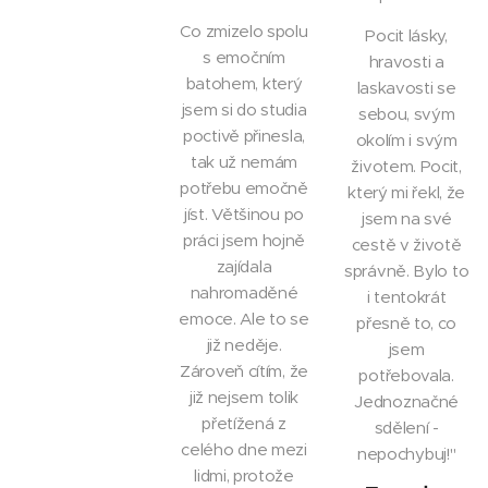
Co zmizelo spolu
Pocit lásky,
s emočním
hravosti a
batohem, který
laskavosti se
jsem si do studia
sebou, svým
poctivě přinesla,
okolím i svým
tak už nemám
životem. Pocit,
potřebu emočně
který mi řekl, že
jíst. Většinou po
jsem na své
práci jsem hojně
cestě v životě
zajídala
správně. Bylo to
nahromaděné
i tentokrát
emoce. Ale to se
přesně to, co
již neděje.
jsem
Zároveň cítím, že
potřebovala.
již nejsem tolik
Jednoznačné
přetížená z
sdělení -
celého dne mezi
nepochybuj!"
lidmi, protože