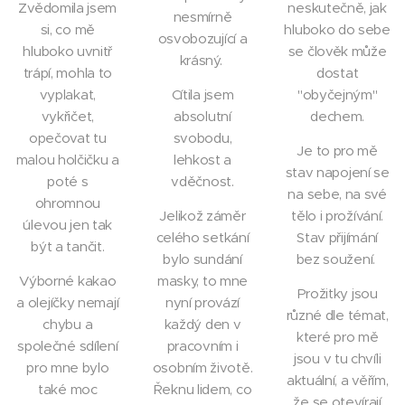
Zvědomila jsem
neskutečně, jak
nesmírně
si, co mě
hluboko do sebe
osvobozující a
hluboko uvnitř
se člověk může
krásný.
trápí, mohla to
dostat
vyplakat,
Cítila jsem
"obyčejným"
vykřičet,
absolutní
dechem.
opečovat tu
svobodu,
Je to pro mě
malou holčičku a
lehkost a
stav napojení se
poté s
vděčnost.
na sebe, na své
ohromnou
Jelikož záměr
tělo i prožívání.
úlevou jen tak
celého setkání
Stav přijímání
být a tančit.
bylo sundání
bez soužení.
Výborné kakao
masky, to mne
Prožitky jsou
a olejíčky nemají
nyní provází
různé dle témat,
chybu a
každý den v
které pro mě
společné sdílení
pracovním i
jsou v tu chvíli
pro mne bylo
osobním životě.
aktuální, a věřím,
také moc
Řeknu lidem, co
že se otevírají