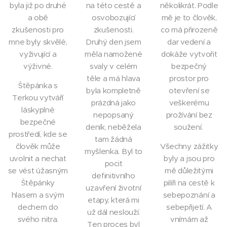
byla již po druhé
na této cestě a
několikrát. Podle
a obě
osvobozující
mě je to člověk,
zkušenosti pro
zkušenosti.
co má přirozeně
mne byly skvělé,
Druhý den jsem
dar vedení a
vyživující a
měla namožené
dokáže vytvořit
výživné.
svaly v celém
bezpečný
těle a má hlava
prostor pro
Štěpánka s
byla kompletně
otevření se
Terkou vytváří
prázdná jako
veškerému
láskyplné
nepopsaný
prožívání bez
bezpečné
deník, neběžela
soužení.
prostředí, kde se
tam žádná
člověk může
Všechny zážitky
myšlenka. Byl to
uvolnit a nechat
byly a jsou pro
pocit
se vést úžasným
mě důležitými
definitivního
Štěpánky
pilíři na cestě k
uzavření životní
hlasem a svým
sebepoznání a
etapy, která mi
dechem do
sebepřijetí. A
už dál neslouží.
svého nitra.
vnímám až
Ten proces byl