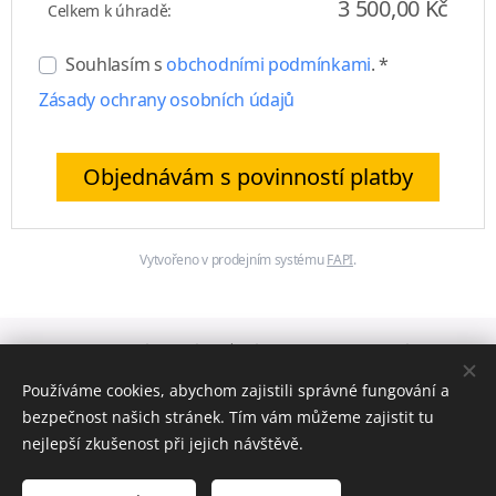
3 500,00 Kč
Celkem k úhradě:
Souhlasím s
obchodními podmínkami
. *
Zásady ochrany osobních údajů
Objednávám s povinností platby
Vytvořeno v prodejním systému
FAPI
.
Obchodní podmínky
|
Zásady ochrany osobních
|
Kontakt
údajů
Používáme cookies, abychom zajistili správné fungování a
bezpečnost našich stránek. Tím vám můžeme zajistit tu
nejlepší zkušenost při jejich návštěvě.
© 2023 Štěpánka Jovanović, Všechna práva vyhrazena |
webdesign
Mergala