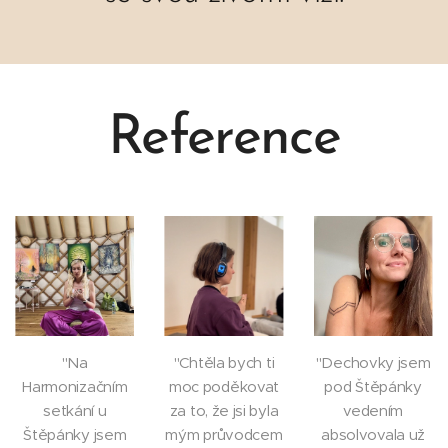
Reference
"Na
"Chtěla bych ti
"Dechovky jsem
Harmonizačním
moc poděkovat
pod Štěpánky
setkání u
za to, že jsi byla
vedením
Štěpánky jsem
mým průvodcem
absolvovala už