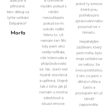
důležité a
si otevřeně
právě ty emoce
přínosné.
myslím, pokud s
které jsou
Moc děkuji za
něčím
potřeba pro
tyhle setkání
nesouhlasím,
zpracování nebo
Štěpánko!"
pokud se mi
posunutí se v
cokoliv nelíbí,
tématu.
Marťa
řeknu to. Už
nemám ten filtr,
Nejsilnějším
kdy jsem věci
zážitkem, který
raději neříkala,
jsem měla, bylo
vše tolerovala a
moje setkání se
přizpůsobovala
se sebou. Se
se. Ne. Jsem teď
svou podstatou.
hodně otevřená
S tím, co jsem v
a upřímná. Stejně
dětství cítila a
tak z toho, jak již
často a
nemám u mnoha
postupem let už
záležitostí a
téměř
situací emoce.
zapomněla.