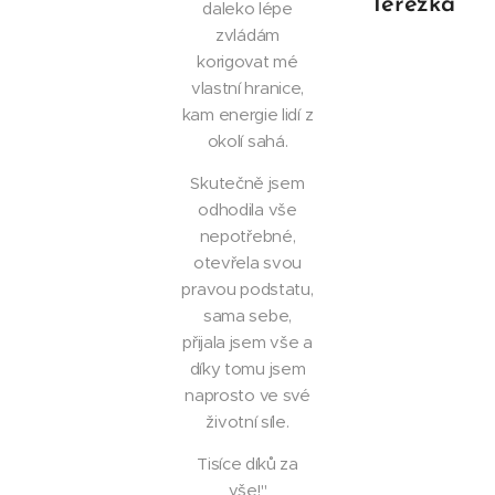
Terezka
daleko lépe
zvládám
korigovat mé
vlastní hranice,
kam energie lidí z
okolí sahá.
Skutečně jsem
odhodila vše
nepotřebné,
otevřela svou
pravou podstatu,
sama sebe,
přijala jsem vše a
díky tomu jsem
naprosto ve své
životní síle.
Tisíce díků za
vše!"