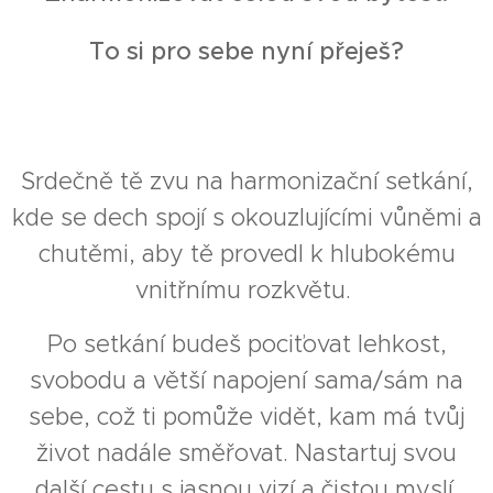
To si pro sebe nyní přeješ?
Srdečně tě zvu na harmonizační setkání,
kde se dech spojí s okouzlujícími vůněmi a
chutěmi, aby tě provedl k hlubokému
vnitřnímu rozkvětu.
Po setkání budeš pociťovat lehkost,
svobodu a větší napojení sama/sám na
sebe, což ti pomůže vidět, kam má tvůj
život nadále směřovat. Nastartuj svou
další cestu s jasnou vizí a čistou myslí.