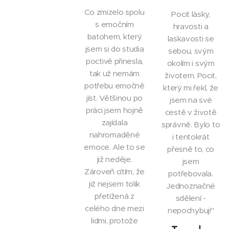
Co zmizelo spolu
Pocit lásky,
s emočním
hravosti a
batohem, který
laskavosti se
jsem si do studia
sebou, svým
poctivě přinesla,
okolím i svým
tak už nemám
životem. Pocit,
potřebu emočně
který mi řekl, že
jíst. Většinou po
jsem na své
práci jsem hojně
cestě v životě
zajídala
správně. Bylo to
nahromaděné
i tentokrát
emoce. Ale to se
přesně to, co
již neděje.
jsem
Zároveň cítím, že
potřebovala.
již nejsem tolik
Jednoznačné
přetížená z
sdělení -
celého dne mezi
nepochybuj!"
lidmi, protože