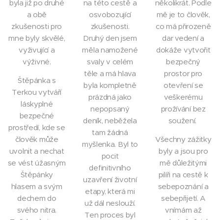
byla již po druhé
na této cestě a
několikrát. Podle
a obě
osvobozující
mě je to člověk,
zkušenosti pro
zkušenosti.
co má přirozeně
mne byly skvělé,
Druhý den jsem
dar vedení a
vyživující a
měla namožené
dokáže vytvořit
výživné.
svaly v celém
bezpečný
těle a má hlava
prostor pro
Štěpánka s
byla kompletně
otevření se
Terkou vytváří
prázdná jako
veškerému
láskyplné
nepopsaný
prožívání bez
bezpečné
deník, neběžela
soužení.
prostředí, kde se
tam žádná
člověk může
Všechny zážitky
myšlenka. Byl to
uvolnit a nechat
byly a jsou pro
pocit
se vést úžasným
mě důležitými
definitivního
Štěpánky
pilíři na cestě k
uzavření životní
hlasem a svým
sebepoznání a
etapy, která mi
dechem do
sebepřijetí. A
už dál neslouží.
svého nitra.
vnímám až
Ten proces byl