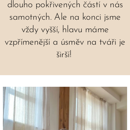
dlouho pokřivených částí v nás
samotných. Ale na konci jsme
vždy vyšší, hlavu máme
vzpřímenější a úsměv na tváři je
širší!