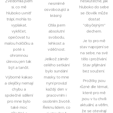
Zvědomila jsem
neskutečně, jak
nesmírně
si, co mě
hluboko do sebe
osvobozující a
hluboko uvnitř
se člověk může
krásný.
trápí, mohla to
dostat
vyplakat,
Cítila jsem
"obyčejným"
vykřičet,
absolutní
dechem.
opečovat tu
svobodu,
Je to pro mě
malou holčičku a
lehkost a
stav napojení se
poté s
vděčnost.
na sebe, na své
ohromnou
Jelikož záměr
tělo i prožívání.
úlevou jen tak
celého setkání
Stav přijímání
být a tančit.
bylo sundání
bez soužení.
Výborné kakao
masky, to mne
Prožitky jsou
a olejíčky nemají
nyní provází
různé dle témat,
chybu a
každý den v
které pro mě
společné sdílení
pracovním i
jsou v tu chvíli
pro mne bylo
osobním životě.
aktuální, a věřím,
také moc
Řeknu lidem, co
že se otevírají