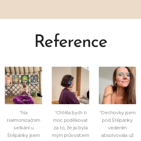
Reference
"Na
"Chtěla bych ti
"Dechovky jsem
Harmonizačním
moc poděkovat
pod Štěpánky
setkání u
za to, že jsi byla
vedením
Štěpánky jsem
mým průvodcem
absolvovala už