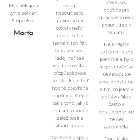
které jsou
Moc děkuji za
něčím
potřeba pro
tyhle setkání
nesouhlasím,
zpracování nebo
Štěpánko!"
pokud se mi
posunutí se v
cokoliv nelíbí,
tématu.
Marťa
řeknu to. Už
nemám ten filtr,
Nejsilnějším
kdy jsem věci
zážitkem, který
raději neříkala,
jsem měla, bylo
vše tolerovala a
moje setkání se
přizpůsobovala
se sebou. Se
se. Ne. Jsem teď
svou podstatou.
hodně otevřená
S tím, co jsem v
a upřímná. Stejně
dětství cítila a
tak z toho, jak již
často a
nemám u mnoha
postupem let už
záležitostí a
téměř
situací emoce.
zapomněla.
Co zmizelo spolu
Pocit lásky,