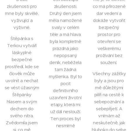
zkušenosti pro
zkušenosti.
co má přirozeně
mne byly skvělé,
Druhý den jsem
dar vedení a
vyživující a
měla namožené
dokáže vytvořit
výživné.
svaly v celém
bezpečný
těle a má hlava
prostor pro
Štěpánka s
byla kompletně
otevření se
Terkou vytváří
prázdná jako
veškerému
láskyplné
nepopsaný
prožívání bez
bezpečné
deník, neběžela
soužení.
prostředí, kde se
tam žádná
člověk může
Všechny zážitky
myšlenka. Byl to
uvolnit a nechat
byly a jsou pro
pocit
se vést úžasným
mě důležitými
definitivního
Štěpánky
pilíři na cestě k
uzavření životní
hlasem a svým
sebepoznání a
etapy, která mi
dechem do
sebepřijetí. A
už dál neslouží.
svého nitra.
vnímám až
Ten proces byl
Zvědomila jsem
neskutečně, jak
nesmírně
si, co mě
hluboko do sebe