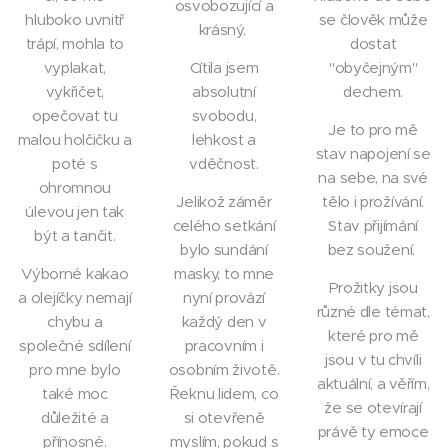
osvobozující a
hluboko uvnitř
se člověk může
krásný.
trápí, mohla to
dostat
vyplakat,
Cítila jsem
"obyčejným"
vykřičet,
absolutní
dechem.
opečovat tu
svobodu,
Je to pro mě
malou holčičku a
lehkost a
stav napojení se
poté s
vděčnost.
na sebe, na své
ohromnou
Jelikož záměr
tělo i prožívání.
úlevou jen tak
celého setkání
Stav přijímání
být a tančit.
bylo sundání
bez soužení.
Výborné kakao
masky, to mne
Prožitky jsou
a olejíčky nemají
nyní provází
různé dle témat,
chybu a
každý den v
které pro mě
společné sdílení
pracovním i
jsou v tu chvíli
pro mne bylo
osobním životě.
aktuální, a věřím,
také moc
Řeknu lidem, co
že se otevírají
důležité a
si otevřeně
právě ty emoce
přínosné.
myslím, pokud s