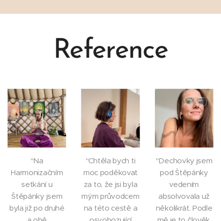
Reference
"Na
"Chtěla bych ti
"Dechovky jsem
Harmonizačním
moc poděkovat
pod Štěpánky
setkání u
za to, že jsi byla
vedením
Štěpánky jsem
mým průvodcem
absolvovala už
byla již po druhé
na této cestě a
několikrát. Podle
a obě
osvobozující
mě je to člověk,