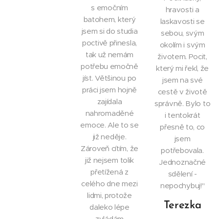
s emočním
hravosti a
batohem, který
laskavosti se
jsem si do studia
sebou, svým
poctivě přinesla,
okolím i svým
tak už nemám
životem. Pocit,
potřebu emočně
který mi řekl, že
jíst. Většinou po
jsem na své
práci jsem hojně
cestě v životě
zajídala
správně. Bylo to
nahromaděné
i tentokrát
emoce. Ale to se
přesně to, co
již neděje.
jsem
Zároveň cítím, že
potřebovala.
již nejsem tolik
Jednoznačné
přetížená z
sdělení -
celého dne mezi
nepochybuj!"
lidmi, protože
Terezka
daleko lépe
zvládám