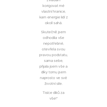
korigovat mé
vlastní hranice,
kam energie lidí z
okolí sahá.
Skutečně jsem
odhodila vše
nepotřebné,
otevřela svou
pravou podstatu,
sama sebe,
přijala jsem vše a
díky tomu jsem
naprosto ve své
životní síle.
Tisíce díků za
vše!"