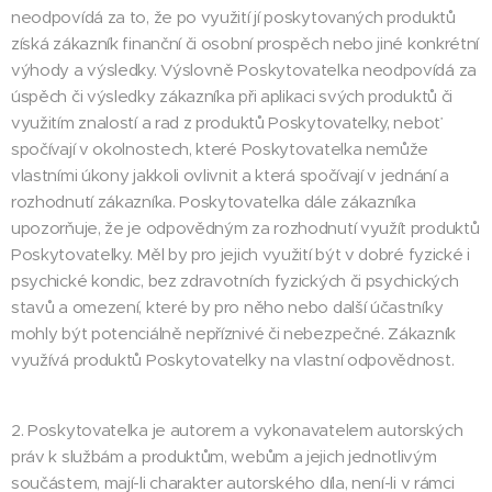
neodpovídá za to, že po využití jí poskytovaných produktů
získá zákazník finanční či osobní prospěch nebo jiné konkrétní
výhody a výsledky. Výslovně Poskytovatelka neodpovídá za
úspěch či výsledky zákazníka při aplikaci svých produktů či
využitím znalostí a rad z produktů Poskytovatelky, neboť
spočívají v okolnostech, které Poskytovatelka nemůže
vlastními úkony jakkoli ovlivnit a která spočívají v jednání a
rozhodnutí zákazníka. Poskytovatelka dále zákazníka
upozorňuje, že je odpovědným za rozhodnutí využít produktů
Poskytovatelky. Měl by pro jejich využití být v dobré fyzické i
psychické kondic, bez zdravotních fyzických či psychických
stavů a omezení, které by pro něho nebo další účastníky
mohly být potenciálně nepříznivé či nebezpečné. Zákazník
využívá produktů Poskytovatelky na vlastní odpovědnost.
2. Poskytovatelka je autorem a vykonavatelem autorských
práv k službám a produktům, webům a jejich jednotlivým
součástem, mají-li charakter autorského díla, není-li v rámci