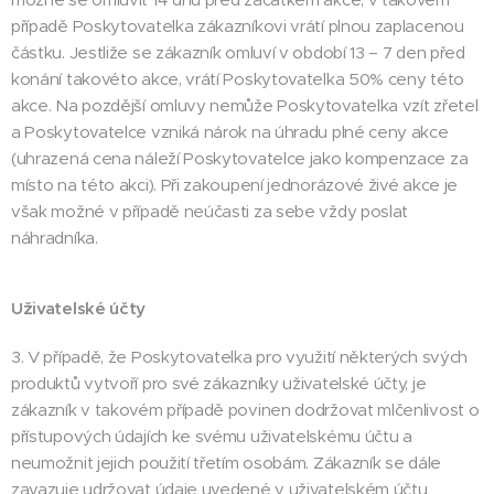
případě Poskytovatelka zákazníkovi vrátí plnou zaplacenou
částku. Jestliže se zákazník omluví v období 13 – 7 den před
konání takovéto akce, vrátí Poskytovatelka 50% ceny této
akce. Na pozdější omluvy nemůže Poskytovatelka vzít zřetel
a Poskytovatelce vzniká nárok na úhradu plné ceny akce
(uhrazená cena náleží Poskytovatelce jako kompenzace za
místo na této akci). Při zakoupení jednorázové živé akce je
však možné v případě neúčasti za sebe vždy poslat
náhradníka.
Uživatelské účty
3. V případě, že Poskytovatelka pro využití některých svých
produktů vytvoří pro své zákazníky uživatelské účty, je
zákazník v takovém případě povinen dodržovat mlčenlivost o
přístupových údajích ke svému uživatelskému účtu a
neumožnit jejich použití třetím osobám. Zákazník se dále
zavazuje udržovat údaje uvedené v uživatelském účtu