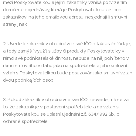
mezi Poskytovatelkou a jejími zákazníky vzniká potvrzením
doručené objednávky, která je Poskytovatelkou zaslána
zákazníkovi na jeho emailovou adresu, nesjednají-li smluvní
strany jinak.
2. Uvede-li zákazník v objednávce své IČO a fakturační údaje,
a tedy zamýšlí využít služby či produkty Poskytovatelky v
rámci své podnikatelské činnosti, nebude na něj pohlíženo v
rámci smluvního vztahu jako na spotřebitele a jeho smluvní
vztah s Poskytovatelkou bude posuzován jako smluvní vztah
dvou podnikajících osob.
3. Pokud zákazník v objednávce své IČO neuvede, má se za
to, že zákazník je v postavení spotřebitele a na vztah s
Poskytovatelkou se uplatní ujednání z.č. 634/1992 Sb., o
ochraně spotřebitele.