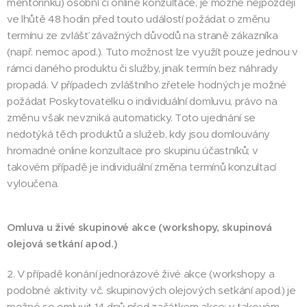
mentorinku) osobní či online konzultace, je možné nejpozději
ve lhůtě 48 hodin před touto událostí požádat o změnu
termínu ze zvlášť závažných důvodů na straně zákazníka
(např. nemoc apod.). Tuto možnost lze využít pouze jednou v
rámci daného produktu či služby, jinak termín bez náhrady
propadá. V případech zvláštního zřetele hodných je možné
požádat Poskytovatelku o individuální domluvu, právo na
změnu však nevzniká automaticky. Toto ujednání se
nedotýká těch produktů a služeb, kdy jsou domlouvány
hromadné online konzultace pro skupinu účastníků; v
takovém případě je individuální změna termínů konzultací
vyloučena.
Omluva u živé skupinové akce (workshopy, skupinová
olejová setkání apod.)
2. V případě konání jednorázové živé akce (workshopy a
podobné aktivity vč. skupinových olejových setkání apod.) je
možné se omluvit 14 dnů před začátkem akce; v takovém