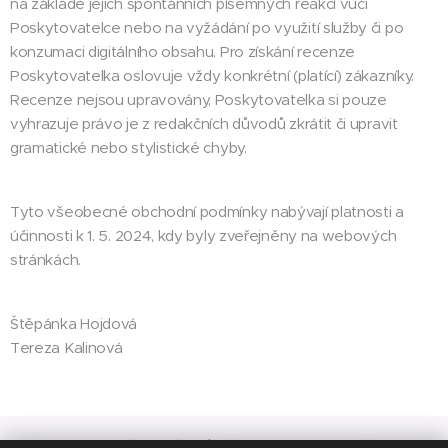
na základě jejich spontánních písemných reakcí vůči
Poskytovatelce nebo na vyžádání po využití služby či po
konzumaci digitálního obsahu. Pro získání recenze
Poskytovatelka oslovuje vždy konkrétní (platící) zákazníky.
Recenze nejsou upravovány, Poskytovatelka si pouze
vyhrazuje právo je z redakčních důvodů zkrátit či upravit
gramatické nebo stylistické chyby.
Tyto všeobecné obchodní podmínky nabývají platnosti a
účinnosti k 1. 5. 2024, kdy byly zveřejněny na webových
stránkách.
Štěpánka Hojdová
Tereza Kalinová
Obchodní podmínky
|
Zásady ochrany osobních