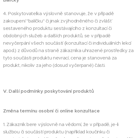
4. Poskytovatelka výslovně stanovuje, že v případě
zakoupení "balíčku" či jinak zvýhodněného či zvlášť
sestaveného produktu sestávajícího z konzultací či
obdobných služeb a dalších produktů, se v případě
nevyčerpání všech součástí (konzultací či individuálních lekcí
apod.) z důvodů na straně zákazníka uhrazené prostředky za
tyto součásti produktu nevrací, cena je stanovená za
produkt, nikoliv za jeho (dosud vyčerpané) části.
V. Další podmínky poskytování produktů
Změna termínu osobní či online konzultace
1. Zákazník bere výslovně na vědomí, že v případě, je-li
službou či součástí produktu (například koučinku či