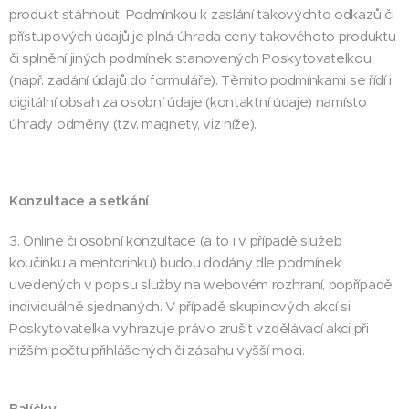
produkt stáhnout. Podmínkou k zaslání takovýchto odkazů či
přístupových údajů je plná úhrada ceny takovéhoto produktu
či splnění jiných podmínek stanovených Poskytovatelkou
(např. zadání údajů do formuláře). Těmito podmínkami se řídí i
digitální obsah za osobní údaje (kontaktní údaje) namísto
úhrady odměny (tzv. magnety, viz níže).
Konzultace a setkání
3. Online či osobní konzultace (a to i v případě služeb
koučinku a mentorinku) budou dodány dle podmínek
uvedených v popisu služby na webovém rozhraní, popřípadě
individuálně sjednaných. V případě skupinových akcí si
Poskytovatelka vyhrazuje právo zrušit vzdělávací akci při
nižším počtu přihlášených či zásahu vyšší moci.
Balíčky