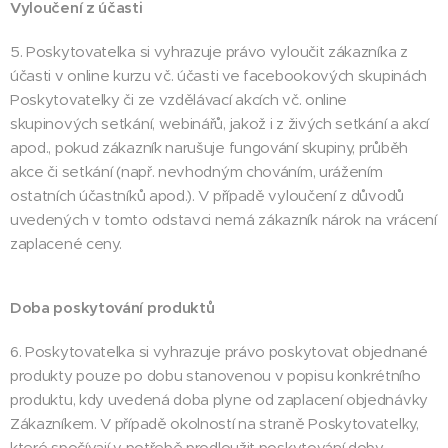
Vyloučení z účasti
5. Poskytovatelka si vyhrazuje právo vyloučit zákazníka z
účasti v online kurzu vč. účasti ve facebookových skupinách
Poskytovatelky či ze vzdělávací akcích vč. online
skupinových setkání, webinářů, jakož i z živých setkání a akcí
apod., pokud zákazník narušuje fungování skupiny, průběh
akce či setkání (např. nevhodným chováním, urážením
ostatních účastníků apod.). V případě vyloučení z důvodů
uvedených v tomto odstavci nemá zákazník nárok na vrácení
zaplacené ceny.
Doba poskytování produktů
6. Poskytovatelka si vyhrazuje právo poskytovat objednané
produkty pouze po dobu stanovenou v popisu konkrétního
produktu, kdy uvedená doba plyne od zaplacení objednávky
Zákazníkem. V případě okolností na straně Poskytovatelky,
které spočívají v potřebě prodloužit poskytování doby