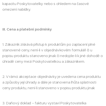
kapacitu Poskytovatelky nebo s ohledem na časové
omezení nabídky.
III. Cena a platební podmínky
1. Zákazník získává přístup k produktům po zaplacení plné
stanovené ceny, není-li v objednávkovém formuláři či u
popisu produktu stanoveno jinak či nedojde-li k jiné dohodě o
úhradě ceny mezi Poskytovatelkou a zákazníkem.
2. V rámci akceptace objednávky je uvedena cena produktu
a způsoby její úhrady a dále je stanovena lhůta splatnosti
ceny produktu, není-li stanoveno v popisu produktu jinak
3. Daňový doklad – fakturu vystaví Poskytovatelka