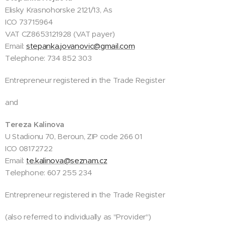
Elisky Krasnohorske 2121/13, As
ICO 73715964
VAT CZ8653121928 (VAT payer)
Email:
stepanka.jovanovic@gmail.com
Telephone: 734 852 303
Entrepreneur registered in the Trade Register
and
Tereza Kalinova
U Stadionu 70, Beroun, ZIP code 266 01
ICO 08172722
Email:
te.kalinova@seznam.cz
Telephone: 607 255 234
Entrepreneur registered in the Trade Register
(also referred to individually as "Provider")