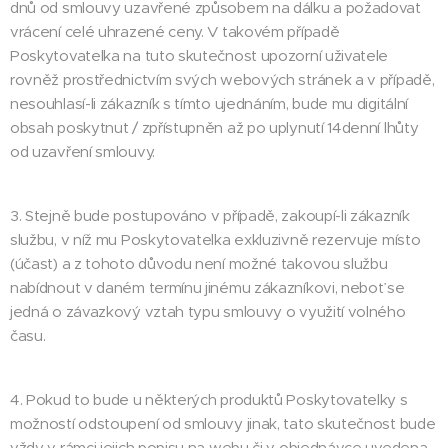
dnů od smlouvy uzavřené způsobem na dálku a požadovat
vrácení celé uhrazené ceny. V takovém případě
Poskytovatelka na tuto skutečnost upozorní uživatele
rovněž prostřednictvím svých webových stránek a v případě,
nesouhlasí-li zákazník s tímto ujednáním, bude mu digitální
obsah poskytnut / zpřístupněn až po uplynutí 14denní lhůty
od uzavření smlouvy.
3. Stejně bude postupováno v případě, zakoupí-li zákazník
službu, v níž mu Poskytovatelka exkluzivně rezervuje místo
(účast) a z tohoto důvodu není možné takovou službu
nabídnout v daném termínu jinému zákazníkovi, neboť se
jedná o závazkový vztah typu smlouvy o využití volného
času.
4. Pokud to bude u některých produktů Poskytovatelky s
možností odstoupení od smlouvy jinak, tato skutečnost bude
vždy v rámci jejich popisu na webu či v objednávce uvedena,