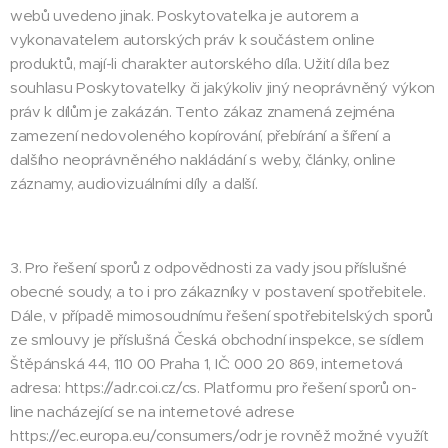
webů uvedeno jinak. Poskytovatelka je autorem a
vykonavatelem autorských práv k součástem online
produktů, mají-li charakter autorského díla. Užití díla bez
souhlasu Poskytovatelky či jakýkoliv jiný neoprávněný výkon
práv k dílům je zakázán. Tento zákaz znamená zejména
zamezení nedovoleného kopírování, přebírání a šíření a
dalšího neoprávněného nakládání s weby, články, online
záznamy, audiovizuálními díly a další.
3. Pro řešení sporů z odpovědnosti za vady jsou příslušné
obecné soudy, a to i pro zákazníky v postavení spotřebitele.
Dále, v případě mimosoudnímu řešení spotřebitelských sporů
ze smlouvy je příslušná Česká obchodní inspekce, se sídlem
Štěpánská 44, 110 00 Praha 1, IČ: 000 20 869, internetová
adresa: https://adr.coi.cz/cs. Platformu pro řešení sporů on-
line nacházející se na internetové adrese
https://ec.europa.eu/consumers/odr je rovněž možné využít