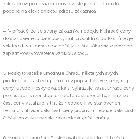
zákazníkovi po uhrazení ceny a zašle jej v elektronické
podobě na elektronickou adresu zákazníka.
4. V případě, že ze strany zákazníka nedojde k úhradě ceny
do stanoveného data poskytnutí produktu či do 10 dnů po její
splatnosti, smlouva se od počátku ruší a zákazník je povinen
zaplatit Poskytovatelce vzniklou škodu.
5. Poskytovatelka umožňuje úhradu některých svých
produktů po částech, pokud to v popisu takové služby (či její
ceny) uvede. Poskytovatelka si vyhrazuje vázat úhradu ceny
po částech na zpřístupnění určité části produktů, k nimž se
část ceny vztahuje, s tím, že nedojde-li ve stanoveném
termínu k úhradě další části ceny produktu, nebude další část
či části produktu nadále zákazníkovi zpřístupněny.
6. V případě, umožní-li Poskytovatelka úhradu některých