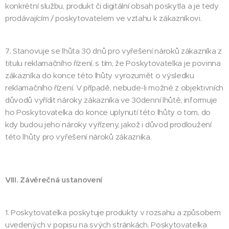
konkrétní službu, produkt či digitální obsah poskytla a je tedy
prodávajícím / poskytovatelem ve vztahu k zákazníkovi.
7. Stanovuje se lhůta 30 dnů pro vyřešení nároků zákazníka z
titulu reklamačního řízení, s tím, že Poskytovatelka je povinna
zákazníka do konce této lhůty vyrozumět o výsledku
reklamačního řízení. V případě, nebude-li možné z objektivních
důvodů vyřídit nároky zákazníka ve 30denní lhůtě, informuje
ho Poskytovatelka do konce uplynutí této lhůty o tom, do
kdy budou jeho nároky vyřízeny, jakož i důvod prodloužení
této lhůty pro vyřešení nároků zákazníka.
VIII. Závěrečná ustanovení
1. Poskytovatelka poskytuje produkty v rozsahu a způsobem
uvedených v popisu na svých stránkách. Poskytovatelka