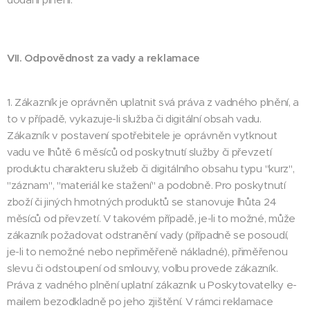
VII. Odpovědnost za vady a reklamace
1. Zákazník je oprávněn uplatnit svá práva z vadného plnění, a
to v případě, vykazuje-li služba či digitální obsah vadu.
Zákazník v postavení spotřebitele je oprávněn vytknout
vadu ve lhůtě 6 měsíců od poskytnutí služby či převzetí
produktu charakteru služeb či digitálního obsahu typu "kurz",
"záznam", "materiál ke stažení" a podobně. Pro poskytnutí
zboží či jiných hmotných produktů se stanovuje lhůta 24
měsíců od převzetí. V takovém případě, je-li to možné, může
zákazník požadovat odstranění vady (případně se posoudí,
je-li to nemožné nebo nepřiměřeně nákladné), přiměřenou
slevu či odstoupení od smlouvy, volbu provede zákazník.
Práva z vadného plnění uplatní zákazník u Poskytovatelky e-
mailem bezodkladně po jeho zjištění. V rámci reklamace