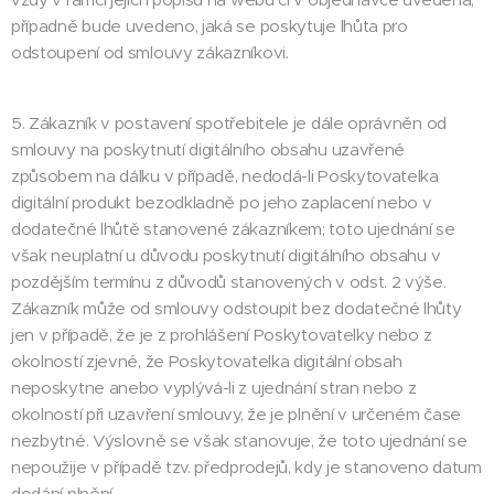
případně bude uvedeno, jaká se poskytuje lhůta pro
odstoupení od smlouvy zákazníkovi.
5. Zákazník v postavení spotřebitele je dále oprávněn od
smlouvy na poskytnutí digitálního obsahu uzavřené
způsobem na dálku v případě, nedodá-li Poskytovatelka
digitální produkt bezodkladně po jeho zaplacení nebo v
dodatečné lhůtě stanovené zákazníkem; toto ujednání se
však neuplatní u důvodu poskytnutí digitálního obsahu v
pozdějším termínu z důvodů stanovených v odst. 2 výše.
Zákazník může od smlouvy odstoupit bez dodatečné lhůty
jen v případě, že je z prohlášení Poskytovatelky nebo z
okolností zjevné, že Poskytovatelka digitální obsah
neposkytne anebo vyplývá-li z ujednání stran nebo z
okolností při uzavření smlouvy, že je plnění v určeném čase
nezbytné. Výslovně se však stanovuje, že toto ujednání se
nepoužije v případě tzv. předprodejů, kdy je stanoveno datum
dodání plnění.