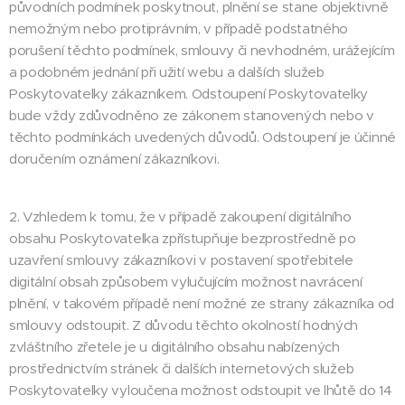
původních podmínek poskytnout, plnění se stane objektivně
nemožným nebo protiprávním, v případě podstatného
porušení těchto podmínek, smlouvy či nevhodném, urážejícím
a podobném jednání při užití webu a dalších služeb
Poskytovatelky zákazníkem. Odstoupení Poskytovatelky
bude vždy zdůvodněno ze zákonem stanovených nebo v
těchto podmínkách uvedených důvodů. Odstoupení je účinné
doručením oznámení zákazníkovi.
2. Vzhledem k tomu, že v případě zakoupení digitálního
obsahu Poskytovatelka zpřístupňuje bezprostředně po
uzavření smlouvy zákazníkovi v postavení spotřebitele
digitální obsah způsobem vylučujícím možnost navrácení
plnění, v takovém případě není možné ze strany zákazníka od
smlouvy odstoupit. Z důvodu těchto okolností hodných
zvláštního zřetele je u digitálního obsahu nabízených
prostřednictvím stránek či dalších internetových služeb
Poskytovatelky vyloučena možnost odstoupit ve lhůtě do 14