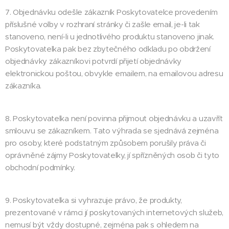
7. Objednávku odešle zákazník Poskytovatelce provedením
příslušné volby v rozhraní stránky či zašle email, je-li tak
stanoveno, není-li u jednotlivého produktu stanoveno jinak.
Poskytovatelka pak bez zbytečného odkladu po obdržení
objednávky zákazníkovi potvrdí přijetí objednávky
elektronickou poštou, obvykle emailem, na emailovou adresu
zákazníka.
8. Poskytovatelka není povinna přijmout objednávku a uzavřít
smlouvu se zákazníkem. Tato výhrada se sjednává zejména
pro osoby, které podstatným způsobem porušily práva či
oprávněné zájmy Poskytovatelky, jí spřízněných osob či tyto
obchodní podmínky.
9. Poskytovatelka si vyhrazuje právo, že produkty,
prezentované v rámci jí poskytovaných internetových služeb,
nemusí být vždy dostupné, zejména pak s ohledem na