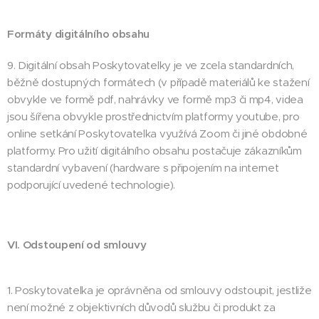
Formáty digitálního obsahu
9. Digitální obsah Poskytovatelky je ve zcela standardních,
běžně dostupných formátech (v případě materiálů ke stažení
obvykle ve formě pdf, nahrávky ve formě mp3 či mp4, videa
jsou šířena obvykle prostřednictvím platformy youtube, pro
online setkání Poskytovatelka využívá Zoom či jiné obdobné
platformy. Pro užití digitálního obsahu postačuje zákazníkům
standardní vybavení (hardware s připojením na internet
podporující uvedené technologie).
VI. Odstoupení od smlouvy
1. Poskytovatelka je oprávněna od smlouvy odstoupit, jestliže
není možné z objektivních důvodů službu či produkt za