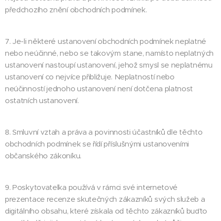
předchozího znění obchodních podmínek.
7. Je-li některé ustanovení obchodních podmínek neplatné
nebo neúčinné, nebo se takovým stane, namísto neplatných
ustanovení nastoupí ustanovení, jehož smysl se neplatnému
ustanovení co nejvíce přibližuje. Neplatností nebo
neúčinností jednoho ustanovení není dotčena platnost
ostatních ustanovení.
8. Smluvní vztah a práva a povinnosti účastníků dle těchto
obchodních podmínek se řídí příslušnými ustanoveními
občanského zákoníku.
9. Poskytovatelka používá v rámci své internetové
prezentace recenze skutečných zákazníků svých služeb a
digitálního obsahu, které získala od těchto zákazníků buďto