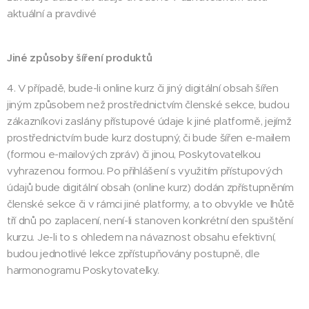
aktuální a pravdivé
Jiné způsoby šíření produktů
4. V případě, bude-li online kurz či jiný digitální obsah šířen
jiným způsobem než prostřednictvím členské sekce, budou
zákazníkovi zaslány přístupové údaje k jiné platformě, jejímž
prostřednictvím bude kurz dostupný, či bude šířen e-mailem
(formou e-mailových zpráv) či jinou, Poskytovatelkou
vyhrazenou formou. Po přihlášení s využitím přístupových
údajů bude digitální obsah (online kurz) dodán zpřístupněním
členské sekce či v rámci jiné platformy, a to obvykle ve lhůtě
tří dnů po zaplacení, není-li stanoven konkrétní den spuštění
kurzu. Je-li to s ohledem na návaznost obsahu efektivní,
budou jednotlivé lekce zpřístupňovány postupně, dle
harmonogramu Poskytovatelky.