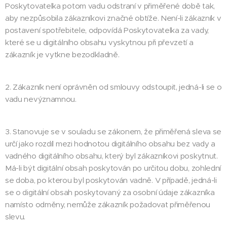
Poskytovatelka potom vadu odstraní v přiměřené době tak,
aby nezpůsobila zákazníkovi značné obtíže. Není-li zákazník v
postavení spotřebitele, odpovídá Poskytovatelka za vady,
které se u digitálního obsahu vyskytnou při převzetí a
zákazník je vytkne bezodkladně.
2. Zákazník není oprávněn od smlouvy odstoupit, jedná-li se o
vadu nevýznamnou.
3. Stanovuje se v souladu se zákonem, že přiměřená sleva se
určí jako rozdíl mezi hodnotou digitálního obsahu bez vady a
vadného digitálního obsahu, který byl zákazníkovi poskytnut.
Má-li být digitální obsah poskytován po určitou dobu, zohlední
se doba, po kterou byl poskytován vadně. V případě, jedná-li
se o digitální obsah poskytovaný za osobní údaje zákazníka
namísto odměny, nemůže zákazník požadovat přiměřenou
slevu.