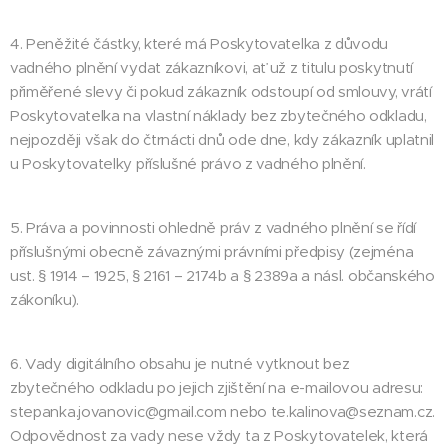
4. Peněžité částky, které má Poskytovatelka z důvodu
vadného plnění vydat zákazníkovi, ať už z titulu poskytnutí
přiměřené slevy či pokud zákazník odstoupí od smlouvy, vrátí
Poskytovatelka na vlastní náklady bez zbytečného odkladu,
nejpozději však do čtrnácti dnů ode dne, kdy zákazník uplatnil
u Poskytovatelky příslušné právo z vadného plnění.
5. Práva a povinnosti ohledně práv z vadného plnění se řídí
příslušnými obecně závaznými právními předpisy (zejména
ust. § 1914 – 1925, § 2161 – 2174b a § 2389a a násl. občanského
zákoníku).
6. Vady digitálního obsahu je nutné vytknout bez
zbytečného odkladu po jejich zjištění na e-mailovou adresu:
stepanka.jovanovic@gmail.com nebo te.kalinova@seznam.cz.
Odpovědnost za vady nese vždy ta z Poskytovatelek, která