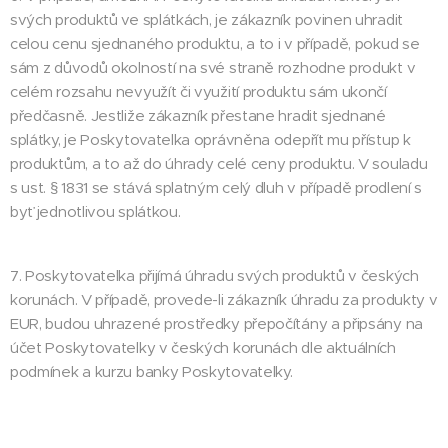
svých produktů ve splátkách, je zákazník povinen uhradit
celou cenu sjednaného produktu, a to i v případě, pokud se
sám z důvodů okolností na své straně rozhodne produkt v
celém rozsahu nevyužít či využití produktu sám ukončí
předčasně. Jestliže zákazník přestane hradit sjednané
splátky, je Poskytovatelka oprávněna odepřít mu přístup k
produktům, a to až do úhrady celé ceny produktu. V souladu
s ust. § 1831 se stává splatným celý dluh v případě prodlení s
byť jednotlivou splátkou.
7. Poskytovatelka přijímá úhradu svých produktů v českých
korunách. V případě, provede-li zákazník úhradu za produkty v
EUR, budou uhrazené prostředky přepočítány a připsány na
účet Poskytovatelky v českých korunách dle aktuálních
podmínek a kurzu banky Poskytovatelky.