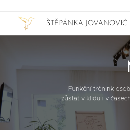
ŠTĚPÁNKA JOVANOVIĆ
Funkční trénink osobn
zůstat v klidu i v časec