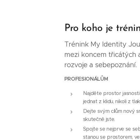
Pro koho je tréni
Trénink My Identity Jo
mezi koncem třicátých a
rozvoje a sebepoznání.
PROFESIONÁLŮM
Najděte prostor jasnosti 
jednat z klidu, nikoli z tlak
Dejte svým cílům nový sm
skutečně jste.
Spojte se nejprve se seb
stanou se prostorem, ve