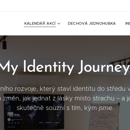
KALENDÁŘ AKCÍ
DECHOVÁ JEDNOHUBKA
IN
My Identity Journe
ího rozvoje, který staví identitu do středu v
h změn, jak jednat z lásky místo strachu – a j
skutečně souzní s tím, kým jsme.