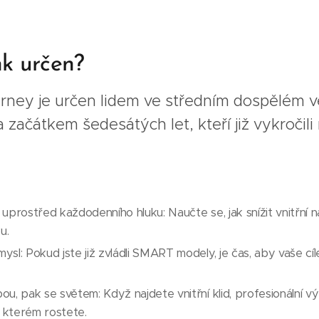
nk určen?
urney je určen lidem ve středním dospělém 
 začátkem šedesátých let, kteří již vykročil
uprostřed každodenního hluku: Naučte se, jak snížit vnitřní na
u.
ysl: Pokud jste již zvládli SMART modely, je čas, aby vaše cí
ou, pak se světem: Když najdete vnitřní klid, profesionální
 kterém rostete.