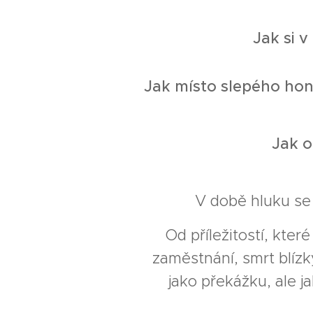
Jak si 
Jak místo slepého hon
Jak o
V době hluku se
Od příležitostí, kter
zaměstnání, smrt blíz
jako překážku, ale j