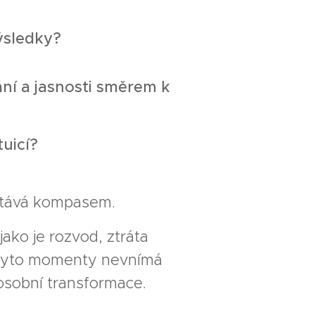
ýsledky?
ní a jasnosti směrem k
tuicí?
 stává kompasem.
jako je rozvod, ztráta
y tyto momenty nevnímá
 osobní transformace.