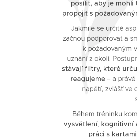
posílit, aby je mohli
propojit s požadovaný
Jakmile se určité aspe
začnou podporovat a s
k požadovaným vý
uznání z okolí. Postup
stávají filtry, které ur
reagujeme
– a právě
napětí, zvlášť ve
Během tréninku ko
vysvětlení
,
kognitivní
práci s kartami