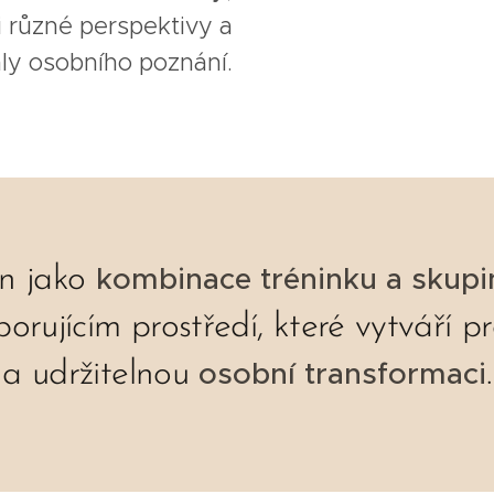
 různé perspektivy a
ály osobního poznání.
kombinace tréninku a skup
en jako
ujícím prostředí, které vytváří p
osobní transformaci
a udržitelnou
.