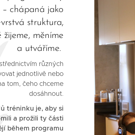
– chápaná jako
vrstvá struktura,
 žijeme, měníme
a utváříme.
střednictvím různých
vovat jednotlivě nebo
 na tom, čeho chceme
dosáhnout.
lů tréninku je, aby si
ili a prožili ty části
htějí během programu