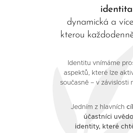
identita
dynamická a více
kterou každodenně
Identitu vnímáme pro
aspektů, které lze akti
současně – v závislosti
Jedním z hlavních
cí
účastníci uvědom
identity, které c