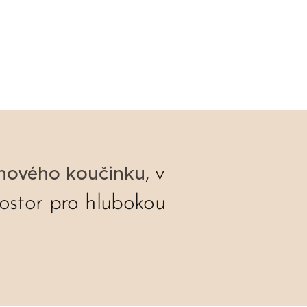
inového koučinku
, v
rostor pro hlubokou