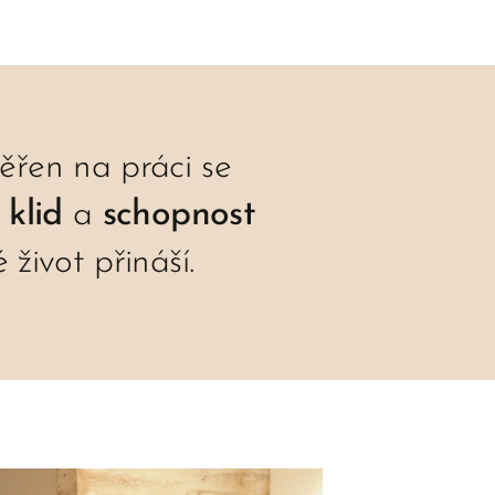
ěřen na práci se
 klid
a
schopnost
é život přináší.