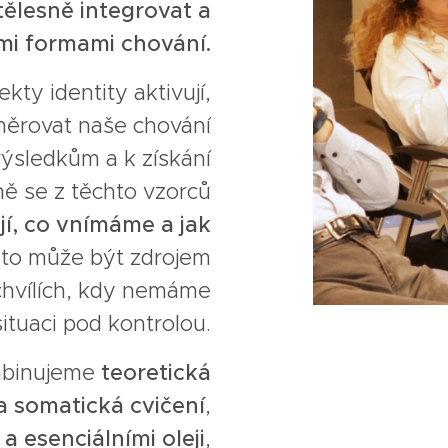
 tělesně integrovat a
mi formami chování.
kty identity aktivují,
měrovat naše chování
sledkům a k získání
ně se z těchto vzorců
čují, co vnímáme a jak
 to může být zdrojem
 chvílích, kdy nemáme
situaci pod kontrolou.
mbinujeme
teoretická
 a somatická cvičení
,
 a esenciálními oleji
,