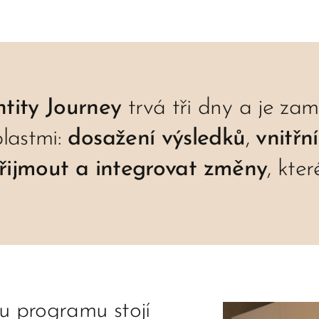
tity Journey
trvá tři dny a je zam
blastmi:
dosažení výsledků
,
vnitřní
řijmout a integrovat změny
, kter
 programu stojí