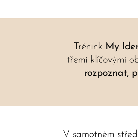
Trénink
My Iden
třemi klíčovými o
rozpoznat, p
V samotném středu