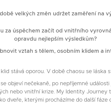
v době velkých změn udržet zaměření na v
u za úspěchem začít od vnitřního vyrovná
opravdu nejlepším výsledkům?
bnovit vztah s tělem, osobním klidem a in
 klid stává oporou. V době chaosu se láska
é se objeví nečekaně, po nepříjemné události 
kých nebo vnitřní krize. My Identity Journe
ako dveře, kterými procházíme do další fáze