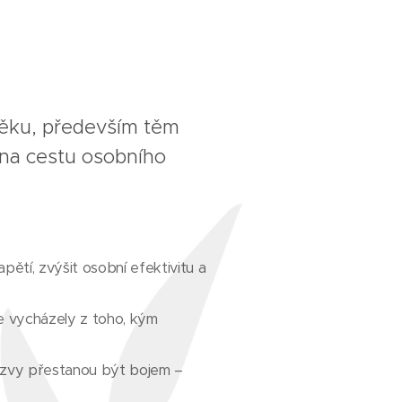
věku, především těm
i na cestu osobního
pětí, zvýšit osobní efektivitu a
le vycházely z toho, kým
 výzvy přestanou být bojem –